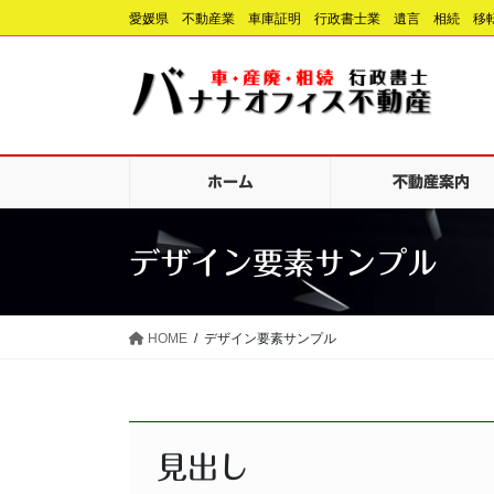
コ
ナ
愛媛県 不動産業 車庫証明 行政書士業 遺言 相続 移
ン
ビ
テ
ゲ
ン
ー
ツ
シ
に
ョ
移
ン
ホーム
不動産案内
動
に
移
動
デザイン要素サンプル
HOME
デザイン要素サンプル
見出し