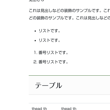
これは見出しなどの装飾のサンプルです。こ
どの装飾のサンプルです。これは見出しなど
リストです。
リストです。
番号リストです。
番号リストです。
テーブル
thead th
thead th