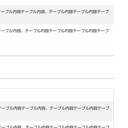
容テーブル内容テーブル内容。テーブル内容テーブル内容テーブ
容テーブル内容。テーブル内容テーブル内容テーブル内容テーブ
容テーブル内容テーブル内容。テーブル内容テーブル内容テーブ
容テーブル内容。テーブル内容テーブル内容テーブル内容テーブ