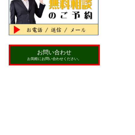
お問い合わせ
お気軽にお問い合わせください。