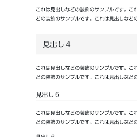
これは見出しなどの装飾のサンプルです。こ
どの装飾のサンプルです。これは見出しなど
見出し４
これは見出しなどの装飾のサンプルです。こ
どの装飾のサンプルです。これは見出しなど
見出し５
これは見出しなどの装飾のサンプルです。こ
どの装飾のサンプルです。これは見出しなど
見出し６