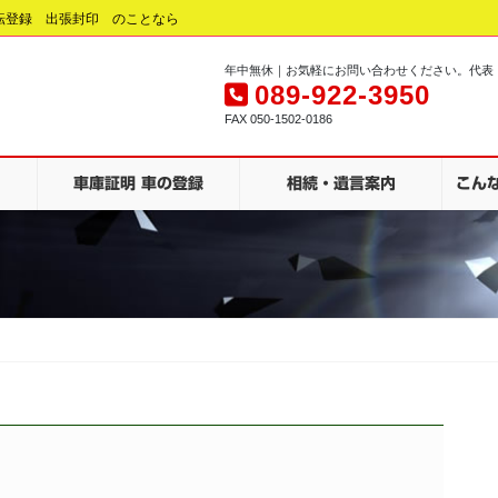
転登録 出張封印 のことなら
年中無休｜お気軽にお問い合わせください。代表
089-922-3950
FAX 050-1502-0186
車庫証明 車の登録
相続・遺言案内
こん