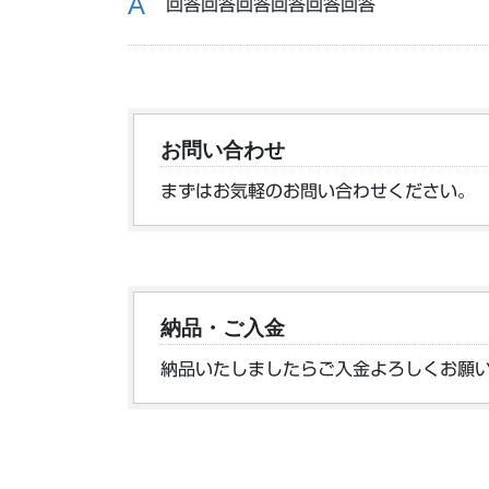
回答回答回答回答回答回答
お問い合わせ
まずはお気軽のお問い合わせください。
納品・ご入金
納品いたしましたらご入金よろしくお願