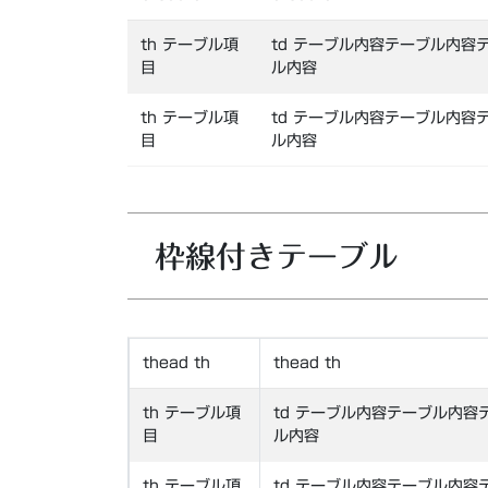
th テーブル項
td テーブル内容テーブル内
目
ル内容
th テーブル項
td テーブル内容テーブル内
目
ル内容
枠線付きテーブル
thead th
thead th
th テーブル項
td テーブル内容テーブル内
目
ル内容
th テーブル項
td テーブル内容テーブル内